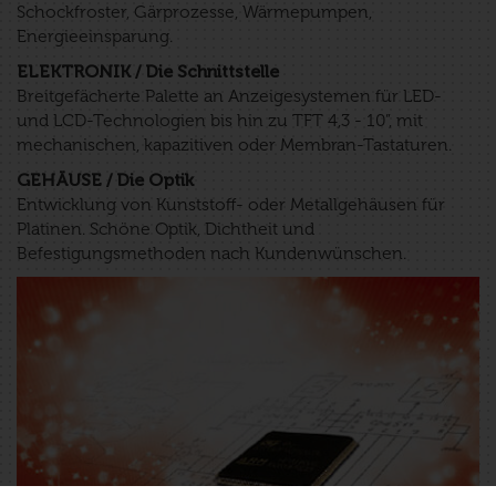
Schockfroster, Gärprozesse, Wärmepumpen,
Energieeinsparung.
ELEKTRONIK / Die Schnittstelle
Breitgefächerte Palette an Anzeigesystemen für LED-
und LCD-Technologien bis hin zu TFT 4,3 - 10”, mit
mechanischen, kapazitiven oder Membran-Tastaturen.
GEHÄUSE / Die Optik
Entwicklung von Kunststoff- oder Metallgehäusen für
Platinen. Schöne Optik, Dichtheit und
Befestigungsmethoden nach Kundenwünschen.