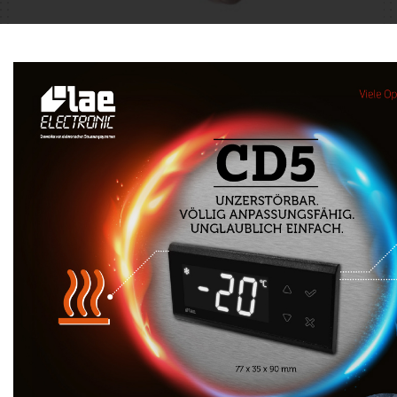
Umgebung &
Ethikkodex
_Seit jeher sind wir sensibel gegenüber Thematiken,
die jetzt auch für den größten Teil der
Verbraucher wichtig geworden sind. Wir entwickeln
Funktionen und verwenden Technologien, die den
wachsenden Anforderungen der Energieeinsparung
und geringen Umweltbelastung am besten
entsprechen.
Eine weitere Grundlage unserer Unternehmenspolitik
ist die ethische Behandlung des