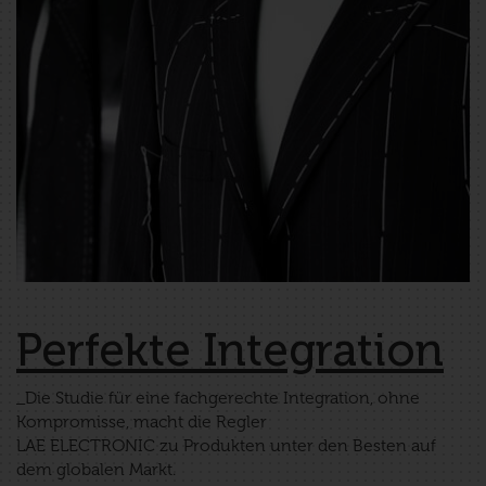
Perfekte Integration
_Die Studie für eine fachgerechte Integration, ohne
Kompromisse, macht die Regler
LAE ELECTRONIC zu Produkten unter den Besten auf
dem globalen Markt.